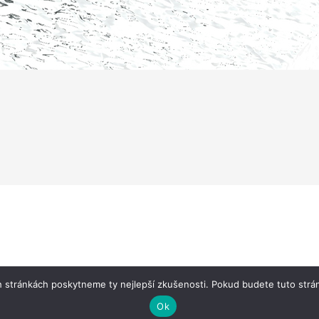
 stránkách poskytneme ty nejlepší zkušenosti. Pokud budete tuto strán
Ok