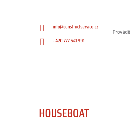
info@constructservice.cz

Provádění
+420 777 641 991

HOUSEBOAT